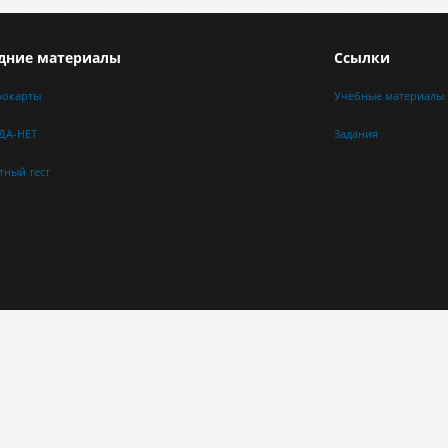
дние материалы
Ссылки
фокарты
Учебные материалы
 ДА-НЕТ
Задания
тный тест